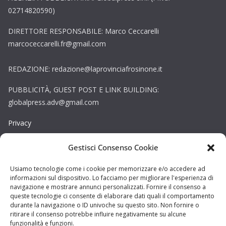
02714820590)
DIRETTORE RESPONSABILE: Marco Ceccarelli
marcoceccarelli.fr@gmail.com
REDAZIONE: redazione@laprovinciafrosinone.it
PUBBLICITÀ, GUEST POST E LINK BUILDING:
globalpress.adv@gmail.com
Privacy
Gestisci Consenso Cookie
Cookie
Copyright © La Provincia Frosinone. Tutti i diritti riservati.
Usiamo tecnologie come i cookie per memorizzare e/o accedere ad
informazioni sul dispositivo. Lo facciamo per migliorare l'esperienza di
Sito web creato da
DAG STUDIO
navigazione e mostrare annunci personalizzati. Fornire il consenso a
queste tecnologie ci consente di elaborare dati quali il comportamento
durante la navigazione o ID univoche su questo sito. Non fornire o
ritirare il consenso potrebbe influire negativamente su alcune
funzionalità e funzioni.