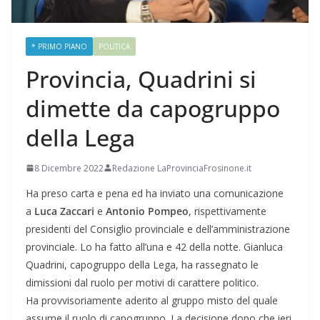
* PRIMO PIANO
POLITICA
Provincia, Quadrini si
dimette da capogruppo
della Lega
8 Dicembre 2022
Redazione LaProvinciaFrosinone.it
Ha preso carta e pena ed ha inviato una comunicazione
a
Luca Zaccari
e
Antonio Pompeo
, rispettivamente
presidenti del Consiglio provinciale e dell’amministrazione
provinciale. Lo ha fatto all’una e 42 della notte. Gianluca
Quadrini, capogruppo della Lega, ha rassegnato le
dimissioni dal ruolo per motivi di carattere politico.
Ha
provvisoriamente
aderito al gruppo misto del quale
assume il ruolo di capogruppo. La decisione dopo che ieri,