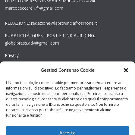
DIRETTORE RESPONSABILE: Marco Ceccarelli
marcoceccarelli.fr@gmail.com
REDAZIONE: redazione@laprovinciafrosinone.it
PUBBLICITÀ, GUEST POST E LINK BUILDING:
globalpress.adv@gmail.com
Privacy
Gestisci Consenso Cookie
Cookie
Copyright © La Provincia Frosinone. Tutti i diritti riservati.
Usiamo tecnologie come i cookie per memorizzare e/o accedere ad
informazioni sul dispositivo. Lo facciamo per migliorare l'esperienza di
Sito web creato da
DAG STUDIO
navigazione e mostrare annunci personalizzati. Fornire il consenso a
queste tecnologie ci consente di elaborare dati quali il comportamento
durante la navigazione o ID univoche su questo sito. Non fornire o
ritirare il consenso potrebbe influire negativamente su alcune
funzionalità e funzioni.
Accetta