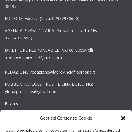
38697
EDITORE: Edi S.r.l. (P.Iva: 02987980600)
AGENZIA PUBBLICITARIA: Globalpress s.r.l. (P.Iva:
02714820590)
DIRETTORE RESPONSABILE: Marco Ceccarelli
marcoceccarelli.fr@gmail.com
REDAZIONE: redazione@laprovinciafrosinone.it
PUBBLICITÀ, GUEST POST E LINK BUILDING:
globalpress.adv@gmail.com
Privacy
Gestisci Consenso Cookie
Cookie
Copyright © La Provincia Frosinone. Tutti i diritti riservati.
Usiamo tecnologie come i cookie per memorizzare e/o accedere ad