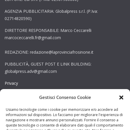
AGENZIA PUBBLICITARIA: Globalpress s.r.l. (P.Iva:
02714820590)
DIRETTORE RESPONSABILE: Marco Ceccarelli
marcoceccarelli.fr@gmail.com
REDAZIONE: redazione@laprovinciafrosinone.it
PUBBLICITÀ, GUEST POST E LINK BUILDING:
globalpress.adv@gmail.com
Privacy
Gestisci Consenso Cookie
Cookie
Copyright © La Provincia Frosinone. Tutti i diritti riservati.
Usiamo tecnologie come i cookie per memorizzare e/o accedere ad
informazioni sul dispositivo. Lo facciamo per migliorare l'esperienza di
Sito web creato da
DAG STUDIO
navigazione e mostrare annunci personalizzati. Fornire il consenso a
queste tecnologie ci consente di elaborare dati quali il comportamento