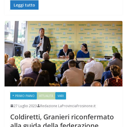
Leggi tutto
* PRIMO PIANO
ATTUALITÀ
VARI
27 Luglio 2023
Redazione LaProvinciaFrosinone.it
Coldiretti, Granieri riconfermato
alla guida della federazione