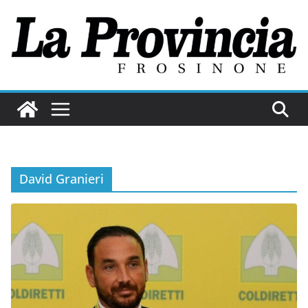
Salta
al
contenuto
David Granieri