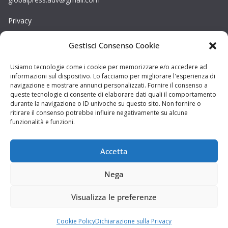
Privacy
Gestisci Consenso Cookie
Cookie
Copyright © La Provincia Frosinone. Tutti i diritti riservati.
Usiamo tecnologie come i cookie per memorizzare e/o accedere ad
informazioni sul dispositivo. Lo facciamo per migliorare l'esperienza di
Sito web creato da
DAG STUDIO
navigazione e mostrare annunci personalizzati. Fornire il consenso a
queste tecnologie ci consente di elaborare dati quali il comportamento
durante la navigazione o ID univoche su questo sito. Non fornire o
ritirare il consenso potrebbe influire negativamente su alcune
funzionalità e funzioni.
Accetta
Nega
Visualizza le preferenze
Cookie Policy
Dichiarazione sulla Privacy