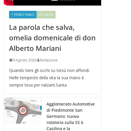
* PRIMO PIANO
ATTUALITÀ
La parola che salva,
omelia domenicale di don
Alberto Mariani
9 Agosto 2026
Redazione
Quando tieni gli occhi su Gesù non affondi.
Nelle tempeste della vita la sua mano è
sempre tesa per rialzarti.Santa
Agglomerato Automotive
di Piedimonte San
Germano: nuova
rotatoria sulla SS 6
Casilina e la