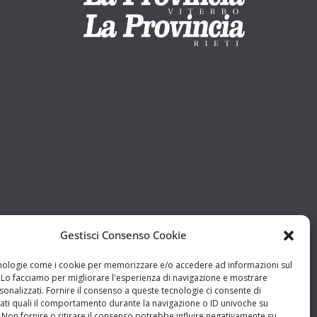
Gestisci Consenso Cookie
ologie come i cookie per memorizzare e/o accedere ad informazioni sul
. Lo facciamo per migliorare l'esperienza di navigazione e mostrare
onalizzati. Fornire il consenso a queste tecnologie ci consente di
ati quali il comportamento durante la navigazione o ID univoche su
 Non fornire o ritirare il consenso potrebbe influire negativamente su