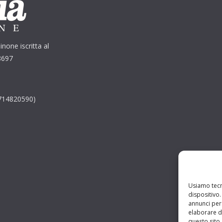
inone iscritta al
8697
2714820590)
Usiamo tecn
dispositivo
annunci pers
elaborare d
questo sito.